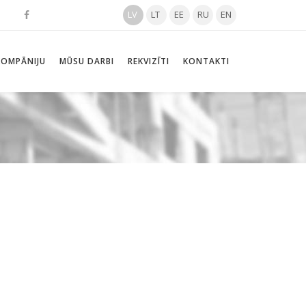
LV
LT
EE
RU
EN
KOMPĀNIJU
MŪSU DARBI
REKVIZĪTI
KONTAKTI