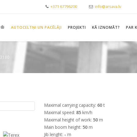
+371 67796200
info@arsava.lv
AUTOCELTŅI UN PACĒLĀJI
PROJEKTI
KĀ IZNOMĀT?
PAR 
 3180
Maximal carrying capacity:
60
t
Maximal speed:
85
km/h
Maximal height of work:
50
m
Main boom height:
50
m
Jib lenght:
-
m