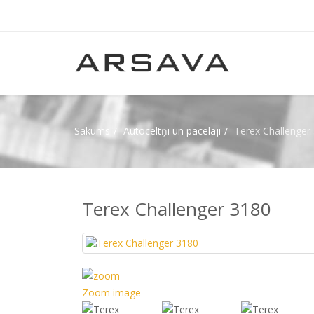
Sākums
Autoceltņi un pacēlāji
Terex Challenger
Terex Challenger 3180
Zoom image