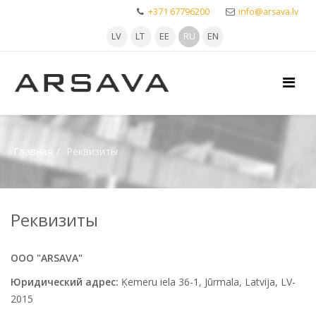
+371 67796200
info@arsava.lv
LV
LT
EE
RU
EN
Главная
Реквизиты
Реквизиты
ООО "ARSAVA"
Юридический адрес:
Ķemeru iela 36-1, Jūrmala, Latvija, LV-
2015