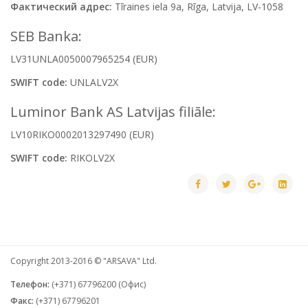
Фактический адрес:
Tīraines iela 9a, Rīga, Latvija, LV-1058
SEB Banka:
LV31UNLA0050007965254 (EUR)
SWIFT code:
UNLALV2X
Luminor Bank AS Latvijas filiāle:
LV10RIKO0002013297490 (EUR)
SWIFT code:
RIKOLV2X
Copyright 2013-2016 © "ARSAVA" Ltd.
Телефон:
(+371) 67796200 (Офис)
Факс:
(+371) 67796201